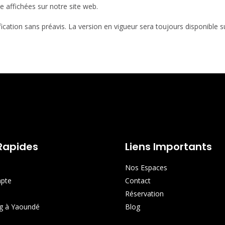
 affichées sur notre site web.
cation sans préavis. La version en vigueur sera toujours disponible s
 Rapides
Liens Importants
Nos Espaces
pte
Contact
Réservation
g à Yaoundé
Blog