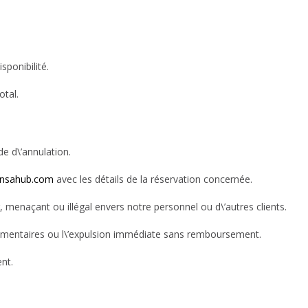
sponibilité.
otal.
e d\’annulation.
insahub.com
avec les détails de la réservation concernée.
 menaçant ou illégal envers notre personnel ou d\’autres clients.
pplémentaires ou l\’expulsion immédiate sans remboursement.
nt.