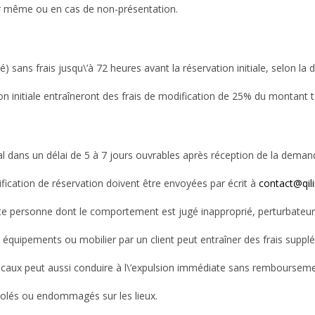
r même ou en cas de non-présentation.
sans frais jusqu\’à 72 heures avant la réservation initiale, selon la di
n initiale entraîneront des frais de modification de 25% du montant t
 dans un délai de 5 à 7 jours ouvrables après réception de la demand
cation de réservation doivent être envoyées par écrit à
contact@qil
ute personne dont le comportement est jugé inapproprié, perturbateur,
s, équipements ou mobilier par un client peut entraîner des frais su
ocaux peut aussi conduire à l\’expulsion immédiate sans rembourseme
olés ou endommagés sur les lieux.