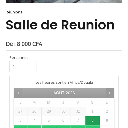
Réunions
Salle de Reunion
De :
8 000
CFA
Personnes:
Les heures sont en
Africa/Douala
AOÛT
2026
L
M
M
J
V
S
D
27
28
29
30
31
1
2
3
4
5
6
7
8
9