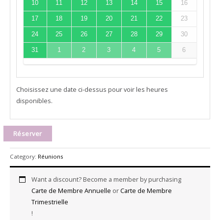
10
11
12
13
14
15
16
17
18
19
20
21
22
23
24
25
26
27
28
29
30
31
1
2
3
4
5
6
Choisissez une date ci-dessus pour voir les heures
disponibles.
Réserver
Category:
Réunions
Want a discount? Become a member by purchasing
Carte de Membre Annuelle
or
Carte de Membre
Trimestrielle
!